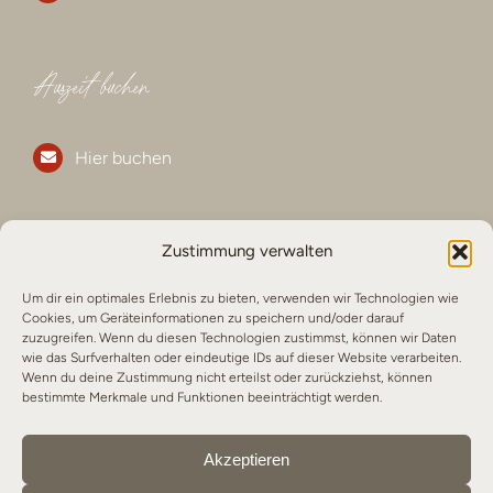
Auszeit buchen
Hier buchen
Folge uns für mehr
Zustimmung verwalten
Um dir ein optimales Erlebnis zu bieten, verwenden wir Technologien wie
Cookies, um Geräteinformationen zu speichern und/oder darauf
puitbach.chalet
zuzugreifen. Wenn du diesen Technologien zustimmst, können wir Daten
wie das Surfverhalten oder eindeutige IDs auf dieser Website verarbeiten.
Wenn du deine Zustimmung nicht erteilst oder zurückziehst, können
bestimmte Merkmale und Funktionen beeinträchtigt werden.
© 2026 Puitbach Chalet
Akzeptieren
Impressum
|
Datenschut
z
|
AGB
|
Cookie-Richtlinie