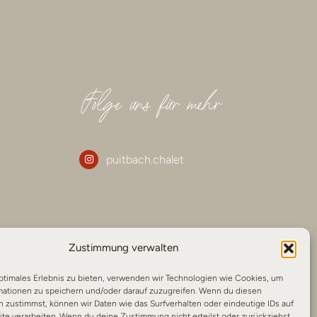
Folge uns für mehr
puitbach.chalet
Zustimmung verwalten
ptimales Erlebnis zu bieten, verwenden wir Technologien wie Cookies, um
mationen zu speichern und/oder darauf zuzugreifen. Wenn du diesen
Impressum
|
Datenschut
z
|
AGB
|
Cookie-Richtlinie
 zustimmst, können wir Daten wie das Surfverhalten oder eindeutige IDs auf
te verarbeiten. Wenn du deine Zustimmung nicht erteilst oder zurückziehst,