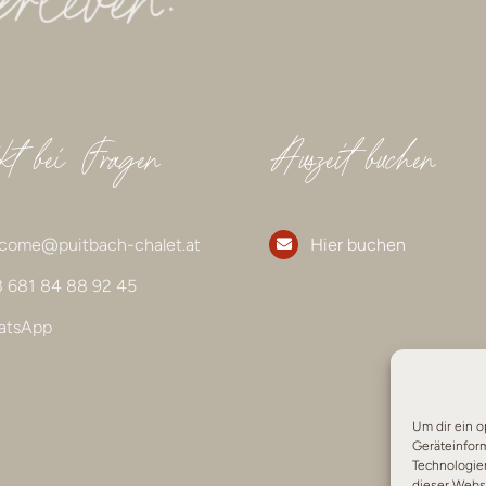
kt bei Fragen
Auszeit buchen
come@puitbach-chalet.at
Hier buchen
 681 84 88 92 45
atsApp
Um dir ein o
Geräteinfor
Technologien
dieser Websi