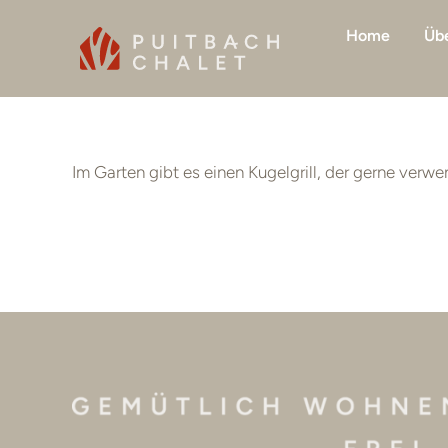
Skip
Home
Übe
to
content
Im Garten gibt es einen Kugelgrill, der gerne verwe